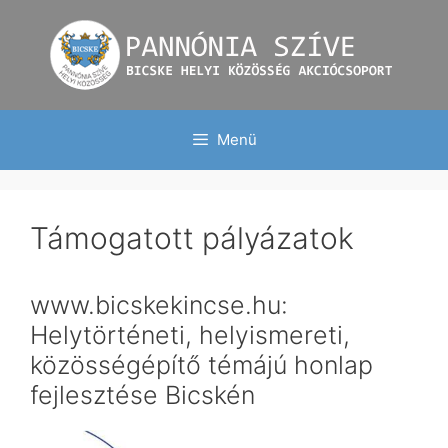
Kilépés
a
tartalomba
Menü
Támogatott pályázatok
www.bicskekincse.hu:
Helytörténeti, helyismereti,
közösségépítő témájú honlap
fejlesztése Bicskén